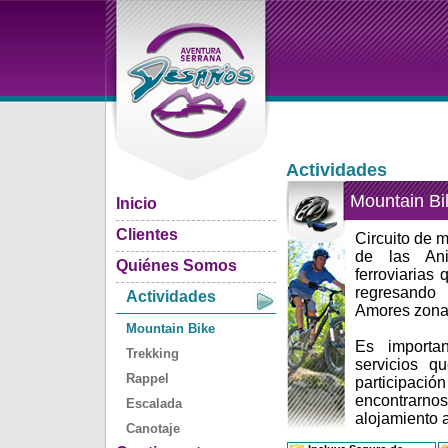
Actividades
Mountain Bi
Inicio
Clientes
Circuito de m
de las Ani
Quiénes Somos
ferroviarias
regresando 
Actividades
Amores zona 
Mountain Bike
Es importan
Trekking
servicios q
Rappel
participaci
encontrarno
Escalada
alojamiento 
Canotaje